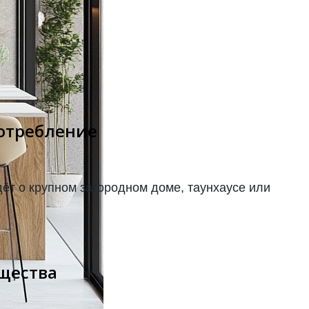
потребление
ёт о крупном загородном доме, таунхаусе или
щества