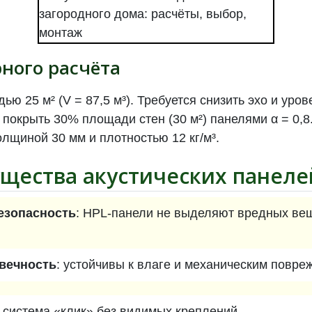
ного расчёта
ью 25 м² (V = 87,5 м³). Требуется снизить эхо и уро
 покрыть 30% площади стен (30 м²) панелями α = 0,
олщиной 30 мм и плотностью 12 кг/м³.
ущества
акустических панеле
езопасность
: HPL-панели не выделяют вредных вещ
овечность
: устойчивы к влаге и механическим повре
: система «клик» без видимых креплений.