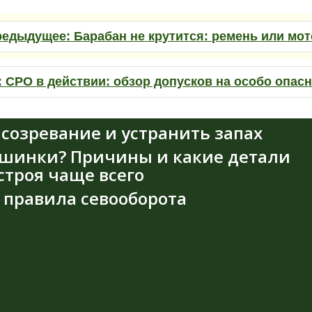
редыдущее:
Барабан не крутится: ремень или мо
:
СРО в действии: обзор допусков на особо опас
 созревание и устранить запах
шинки? Причины и какие детали
троя чаще всего
: правила севооборота