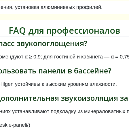
ления, установка алюминиевых профилей.
FAQ для профессионалов
класс звукопоглощения?
мендуют α ≥ 0,9; для гостиной и кабинета — α = 0,75
ользовать панели в бассейне?
Hilgen устойчивы к высоким уровням влажности.
 дополнительная звукоизоляция з
иях устанавливают подкладку из минераловатных п
heskie-paneli/)