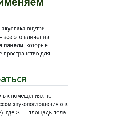
рименяем
 акустика
внутри
 всё это влияет на
е панели
, которые
е пространство для
раться
илых помещениях не
ссом звукопоглощения α ≥
³), где S — площадь пола.