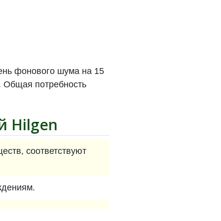
вень фонового шума на 15
8. Общая потребность
й
Hilgen
еств, соответствуют
ждениям.