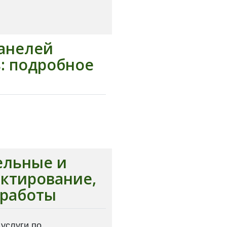
анелей
: подробное
ельные и
ктирование,
 работы
услуги по