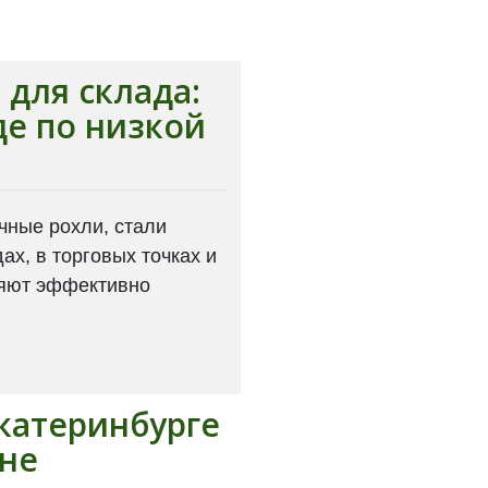
для склада:
де по низкой
чные рохли, стали
х, в торговых точках и
ляют эффективно
Екатеринбурге
ене