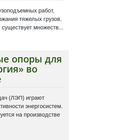
узоподъемных работ,
жания тяжелых грузов.
, существует множеств...
е опоры для
ргия» во
е
ач (ЛЭП) играют
тивности энергосистем.
уется на производстве