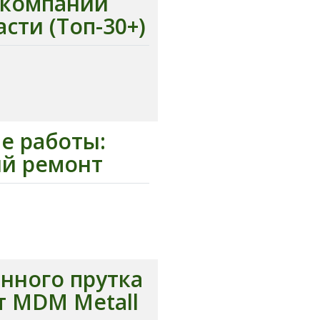
 компаний
сти (Топ-30+)
е работы:
ый ремонт
нного прутка
т MDM Metall