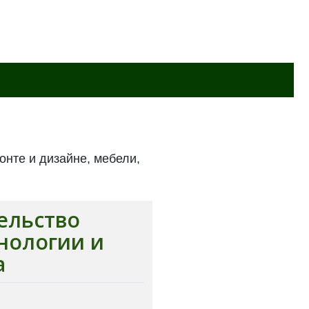
онте и дизайне, мебели,
ельство
нологии и
а