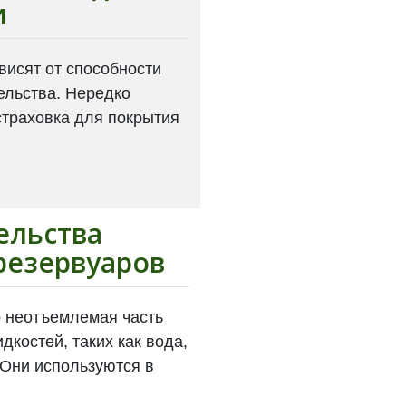
и
висят от способности
ельства. Нередко
страховка для покрытия
ельства
резервуаров
 неотъемлемая часть
костей, таких как вода,
 Они используются в